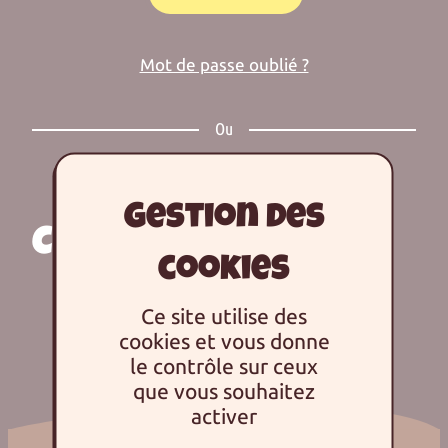
Mot de passe oublié ?
Ou
C'EST MA PREMIÈRE
FOIS ICI
Ce site utilise des
cookies et vous donne
le contrôle sur ceux
Créer un compte
que vous souhaitez
activer
Retourner à la page "Pause Whaou!"