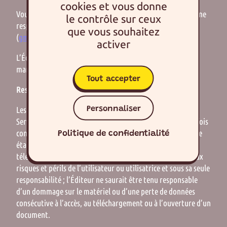
cookies et vous donne
Vous pouvez signaler toute erreur ou anomalie à la personne
le contrôle sur ceux
responsable de la publication : M. Jean-Luc Dénécé
que vous souhaitez
(
gm@gouters-magiques.com
)
activer
L’Éditeur ne saurait être tenu pour responsable en aucune
manière d’une mauvaise utilisation du service.
Tout accepter
Responsabilité
Personnaliser
Les informations et documents mis à disposition sur le
Service sont mis à jour régulièrement mais peuvent toutefois
Politique de confidentialité
contenir des inexactitudes, omissions, lacunes. Tout service
étant soumis au piratage ou à des aléas techniques, les
téléchargements de contenus ou leur utilisation se font aux
risques et périls de l’utilisateur ou utilisatrice et sous sa seule
responsabilité ; l’Éditeur ne saurait être tenu responsable
d’un dommage sur le matériel ou d’une perte de données
consécutive à l’accès, au téléchargement ou à l’ouverture d’un
document.