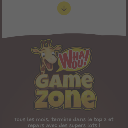
Nom
de
l’ancre
:
games
Tous les mois, termine dans le top 3 et
repars avec des supers lots !