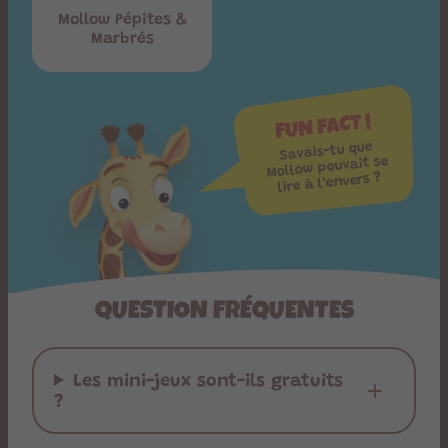
Mollow Pépites &
Marbrés
FUN FACT !
Savais-tu que
Mollow pouvait se
lire à l’envers ?
QUESTION FRÉQUENTES
Les mini-jeux sont-ils gratuits
?