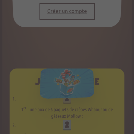
Créer un compte
JOUE ET GAGNE
er
1
: une box de 6 paquets de crêpes Whaou! ou de
gâteaux Mollow ;