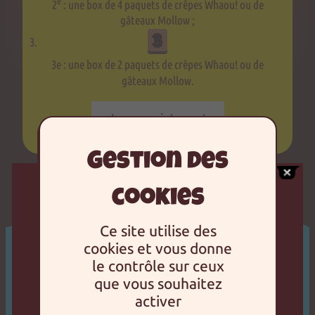
e
2
: une box de 4 paquets de crêpes Whaou! ou de
gâteaux Mollow ;
3e : une box de 2 paquets de crêpes Whaou! ou de
gâteaux Mollow.
Jouer maintenant
Ce site utilise des
cookies et vous donne
le contrôle sur ceux
que vous souhaitez
activer