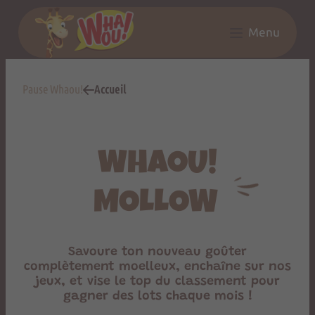
Panneau de gestion des cookies
Menu
LES RÉSEAUX COMPLÈTEMENT WHAOU!
Pause Whaou!
Accueil
WHAOU!
MOLLOW
Savoure ton nouveau goûter
complètement moelleux, enchaîne sur nos
jeux, et vise le top du classement pour
gagner des lots chaque mois !