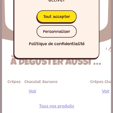
Le tout, sans huile de palme !
Tout accepter
Nos engagements
Personnaliser
Politique de confidentialité
À DÉGUSTER AUSSI …
Crêpes Chocolat Banane
Crêpes Choc
Voir
Voir
Tous nos produits