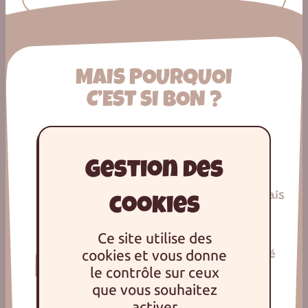
MAIS POURQUOI
C’EST SI BON ?
Un bon goûter passe par de bons ingrédients
Œufs français
Ce site utilise des
Farine de blé
cookies et vous donne
Lait français
français
le contrôle sur ceux
que vous souhaitez
activer