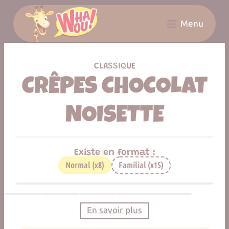
Panneau de gestion des cookies
Menu
LES RÉSEAUX COMPLÈTEMENT WHAOU!
CLASSIQUE
CRÊPES CHOCOLAT
NOISETTE
Existe en format :
Normal (x8)
Familial (x15)
En savoir plus