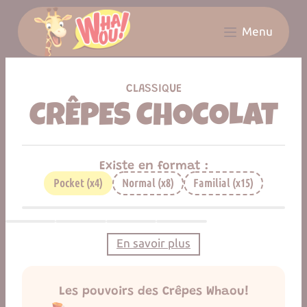
Panneau de gestion des cookies
Menu
LES RÉSEAUX COMPLÈTEMENT WHAOU!
CLASSIQUE
CRÊPES CHOCOLAT
Existe en format :
Pocket (x4)
Normal (x8)
Familial (x15)
En savoir plus
Les pouvoirs des Crêpes Whaou!