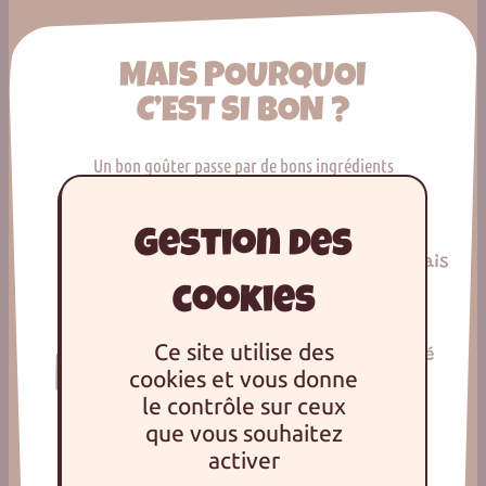
MAIS POURQUOI
C’EST SI BON ?
Un bon goûter passe par de bons ingrédients
Œufs français
Ce site utilise des
Farine de blé
Lait français
cookies et vous donne
français
le contrôle sur ceux
que vous souhaitez
activer
Le tout, sans huile de palme !